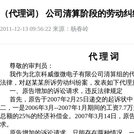
（代理词） 公司清算阶段的劳动纠
2011-12-13 09:56:22 来源：杨春岭
代 理 词
尊敬的审判员：
我作为北京科威傲微电子有限公司清算组的
法律，对赵某某所诉劳动纠纷案，发表如下代理
一、原告增加的诉讼请求，违反法律规定
首先，原告于
2007
年
2
月
25
日
递交的起诉状中
二，一是
2006
年
3
月
--2007
年
1
月期间的工资
7.7
万
总额的
25%
的经济补偿金。
2007
年
3
月
14
日
，原
求。
原告增加的诉讼请求，只能存在两种情况，