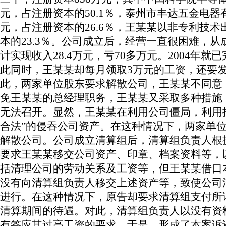
元，占注册资本的
50.1
％，泰州市丰达五金电器
元，占注册资本的
26.6
％，王某某以非专利技术
本的
23.3
％。公司成立后，经营一直很困难，从
计实现收入
28.4
万元，亏
70
多万元。
2004
年就已
此同时，王某某却每月领取
3
万元的工资，还要
此，两家单位股东要求解散公司，王某某不同意
免王某某的总经理职务，王某某又采取多种措施
无法召开。显然，王某某在利用公司僵局，利用
合法”的侵吞公司资产。在这种情况下，两家单
解散公司。公司成立清算组后，清算组负责人根
要求王某某移交公司资产、印章、档案资料等，
括清理公司的劳动关系及工资等，但王某某借口
没有向清算组负责人移交上述资产等，致使公司
进行。在这种情况下，原告却要求清算组支付所
清算期间的待遇。对此，清算组负责人以没有资
有答应其过高工资的要求。于是，形成了本案诉