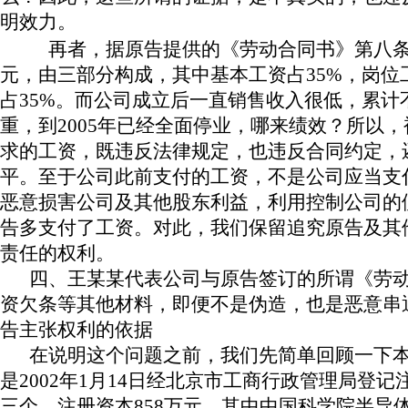
明效力。
再者，据原告提供的《劳动合同书》第八
元，由三部分构成，其中基本工资占
35%
，岗位
占
35%
。而公司成立后一直销售收入很低，累计
重，到
2005
年已经全面停业，哪来绩效？所以，
求的工资，既违反法律规定，也违反合同约定，
平。至于公司此前支付的工资，不是公司应当支
恶意损害公司及其他股东利益，利用控制公司的
告多支付了工资。对此，我们保留追究原告及其
责任的权利。
四、王某某代表公司与原告签订的所谓《劳
资欠条等其他材料，即便不是伪造，也是恶意串
告主张权利的依据
在说明这个问题之前，我们先简单回顾一下
是
2002
年
1
月
14
日
经北京市工商行政管理局登记
三个，注册资本
858
万元，其中中国科学院半导