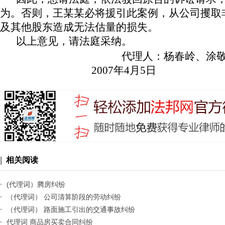
为。否则，王某某必将援引此案例，从公司攫取
及其他股东造成无法估量的损失。
以上意见，请法庭采纳。
代理人：杨春岭、涂
2007
年4
月5
日
|
相关阅读
·
(代理词）腾房纠纷
·
（代理词） 公司清算阶段的劳动纠纷
·
（代理词） 路面施工引出的交通事故纠纷
·
代理词 商品房买卖合同纠纷