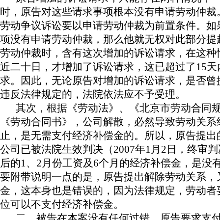
时，原告对这些请求事项根本没有申请劳动仲裁
劳动争议诉讼要以申请劳动仲裁为前置条件。如
项没有申请劳动仲裁，那么他就无权对此部分提
劳动仲裁时，含有这次增加的诉讼请求，在这种
近二十日，才增加了诉讼请求，这已超过了
15
天
求。因此，无论原告对增加的诉讼请求，是否曾
违反法律规定的，法院依法应不予受理。
其次，根据《劳动法》、《北京市劳动合同
《劳动合同书》，公司解散，必然导致劳动关系
止，是无需支付经济补偿金的。所以，原告提出
公司已被法院生效判决（
2007
年
1
月
2
日
，终审判
后的
1
、
2
月份工资及
6
个月的经济补偿金，是没
要附带说明一点的是，原告提出解除劳动关系，
金，这本身也是错误的，因为法律规定，劳动者
位可以不支付经济补偿金。
二、被告在本案没有任何过错，原告要求支