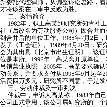
新委托代理律师，从调整诉讼思路，着
才将该案在二审中反败为胜。
二、案情简介
1982
年，职工高某到研究所知青社工
社（后改名为劳动服务公司）因合并而
到合并后的单位工作。
1988
年
7
月
2
日
，
发了《工会证》。
1989
年
8
月
20
日
，研
会为其出具《北京市出生证明》，该证
位是本所。
1996
年，高某离开原单位。
吊销营业执照。
2005
年，高某要求确认
动关系，并要求支付从
1998
年
9
月起至
2
活费四万多元，研究所不同意，于是发
三、劳动仲裁及一审判决
仲裁中，申诉人高某称，
1983
年自己
公司正式录用，该公司属研究所的一个