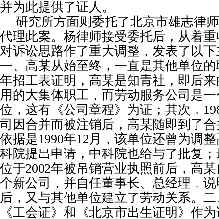
并为此提供了证人。
研究所方面则委托了北京市雄志律师
代理此案。杨律师接受委托后，从着重
对诉讼思路作了重大调整，发表了以下
一、高某从始至终，一直是其他单位的
年招工表证明，高某是知青社，即后来
用的大集体职工，而劳动服务公司是一
位，这有《公司章程》为证；其次，
19
司因合并而被注销后，高某随即到了合
依据是
1990
年
12
月，该单位还曾为调整
科院提出申请，中科院也给与了批复；
位于
2002
年被吊销营业执照前后，高某
个新公司，并自任董事长、总经理，说
后，又与其他单位建立了劳动关系。二
《工会证》和《北京市出生证明》作为