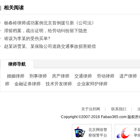
|
相关阅读
·
杨春岭律师成功案例北京首例援引新《公司法》
解散公司案给出答案
·
滞留档案，疏出证明，给劳动纠纷留下隐患
·
谁该为李某的受伤买单?
·
赵某诉贾某、某保险公司道路交通事故损害赔偿
案
律师导航
婚姻律师
刑事律师
房产律师
交通律师
劳动律师
遗产律师
师
金融证券律师
技术开发律师
企业家辩护律师
关于法邦网
|
联系我们
|
Copyright
©
2007-2016 Fabao365.com 版权
北京网络警
不
察报警平台
举