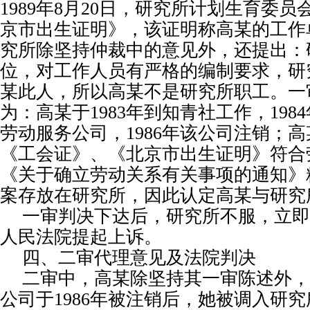
1989
年
8
月
20
日
，研究所计划生育委员
京市出生证明》，该证明称高某的工作
究所除坚持仲裁中的意见外，还提出：
位，对工作人员有严格的编制要求，研
某此人，所以高某不是研究所职工。一
为：高某于
1983
年到知青社工作，
1984
劳动服务公司，
1986
年该公司注销；高
《工会证》、《北京市出生证明》符合
《关于确立劳动关系有关事项的通知》
案存放在研究所，因此认定高某与研究
一审判决下达后，研究所不服，立即
人民法院提起上诉。
四、二审代理意见及法院判决
二审中，高某除坚持其一审陈述外，
公司于
1986
年被注销后，她被调入研究