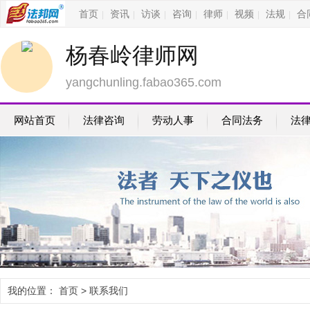
首页
资讯
访谈
咨询
律师
视频
法规
合
|
|
|
|
|
|
|
杨春岭律师网
yangchunling.fabao365.com
网站首页
法律咨询
劳动人事
合同法务
法
我的位置：
首页
> 联系我们